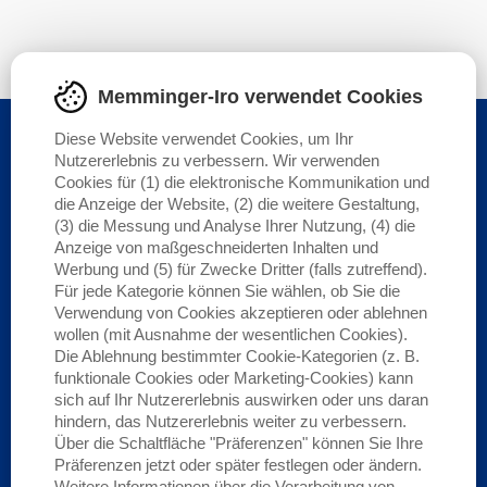
Memminger-Iro verwendet Cookies
Diese Website verwendet Cookies, um Ihr
KOMMENDE VERANSTALTUNG
Nutzererlebnis zu verbessern. Wir verwenden
Cookies für (1) die elektronische Kommunikation und
die Anzeige der Website, (2) die weitere Gestaltung,
18/08
21/08
(3) die Messung und Analyse Ihrer Nutzung, (4) die
Anzeige von maßgeschneiderten Inhalten und
2026
2026
Werbung und (5) für Zwecke Dritter (falls zutreffend).
Für jede Kategorie können Sie wählen, ob Sie die
Verwendung von Cookies akzeptieren oder ablehnen
wollen (mit Ausnahme der wesentlichen Cookies).
Die Ablehnung bestimmter Cookie-Kategorien (z. B.
funktionale Cookies oder Marketing-Cookies) kann
sich auf Ihr Nutzererlebnis auswirken oder uns daran
hindern, das Nutzererlebnis weiter zu verbessern.
WEITERLESEN
Über die Schaltfläche "Präferenzen" können Sie Ihre
Präferenzen jetzt oder später festlegen oder ändern.
Weitere Informationen über die Verarbeitung von