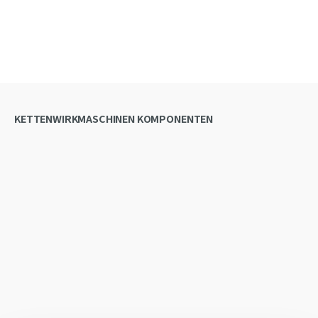
Kettenwirkmaschinen
KETTENWIRKMASCHINEN KOMPONENTEN
Kettenwirkmaschinen
Raschelmaschinen
Schusseintragsmaschinen