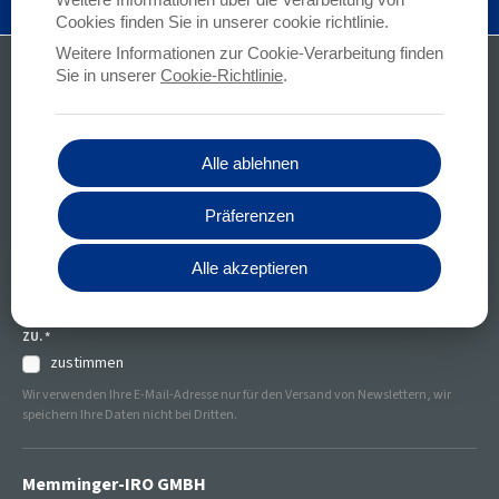
Cookies finden Sie in unserer cookie richtlinie.
Weitere Informationen zur Cookie-Verarbeitung finden
Alle Ihre Fragen
Sie in unserer
Cookie-Richtlinie
.
KONTAKTIEREN SIE UNS
Bleiben Sie informiert
Alle ablehnen
Präferenzen
SUBSCRIBE
IHRE DATEN WERDEN AUSSCHLIESSLICH FÜR DIE W
Alle akzeptieren
EITERE KONTAKTAUFNAHME ZU IHREM ANLIEGEN G
ENUTZT. MIT DEM ABSENDEN IHRER ANFRAGE S
TIMMEN SIE UNSERER
DATENSCHUTZERKLÄRUNG
ZU.
*
zustimmen
Wir verwenden Ihre E-Mail-Adresse nur für den Versand von Newslettern, wir
speichern Ihre Daten nicht bei Dritten.
Memminger-IRO GMBH